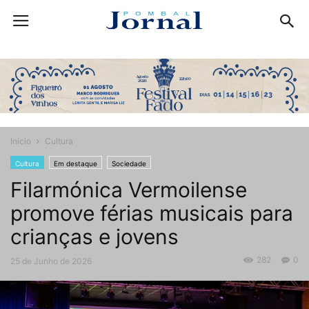
Início
Cultura
Cultura
Em destaque
Sociedade
Filarmónica Vermoilense
promove férias musicais para
crianças e jovens
282
0
25 de Junho de 2026