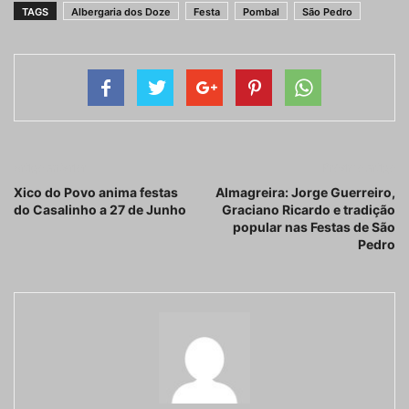
TAGS
Albergaria dos Doze
Festa
Pombal
São Pedro
Artigo anterior
Próximo artigo
Xico do Povo anima festas
Almagreira: Jorge Guerreiro,
do Casalinho a 27 de Junho
Graciano Ricardo e tradição
popular nas Festas de São
Pedro