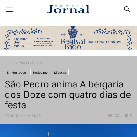
Início
Em destaque
Em destaque
Sociedade
Lifestyle
São Pedro anima Albergaria
dos Doze com quatro dias de
festa
727
0
25 de Junho de 2026