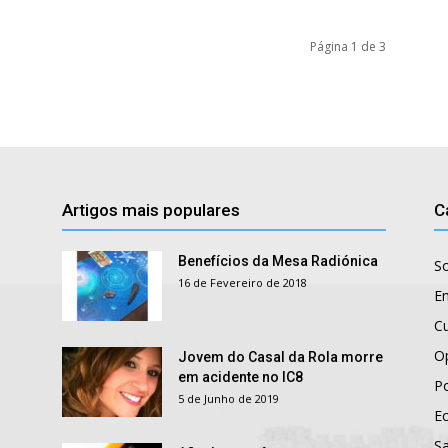
Página 1 de 3
Artigos mais populares
C
Benefícios da Mesa Radiónica
S
16 de Fevereiro de 2018
E
Cu
O
Jovem do Casal da Rola morre
em acidente no IC8
Po
5 de Junho de 2019
E
S