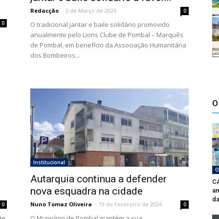
Redacção
-
5 de Março de 2026
0
0
O tradicional jantar e baile solidário promovido
anualmente pelo Lions Clube de Pombal – Marquês
de Pombal, em benefício da Associação Humanitária
dos Bombeiros...
O
Institucional
O
Autarquia continua a defender
CA
nova esquadra na cidade
am
da
Nuno Tomaz Oliveira
-
19 de Fevereiro de 2024
0
0
te
O Município de Pombal mantém a sua