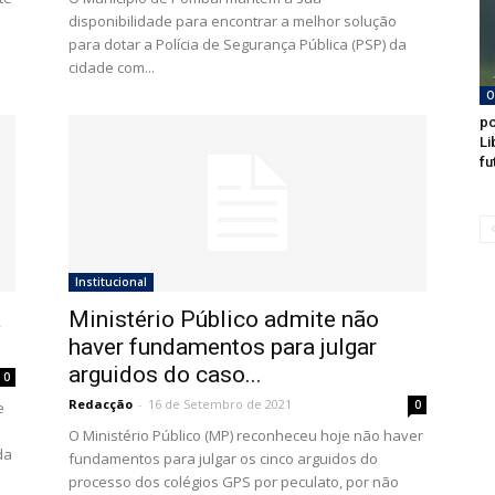
disponibilidade para encontrar a melhor solução
para dotar a Polícia de Segurança Pública (PSP) da
cidade com...
O
po
Li
fu
Institucional
a
Ministério Público admite não
haver fundamentos para julgar
arguidos do caso...
0
Redacção
-
16 de Setembro de 2021
0
e
O Ministério Público (MP) reconheceu hoje não haver
da
fundamentos para julgar os cinco arguidos do
processo dos colégios GPS por peculato, por não