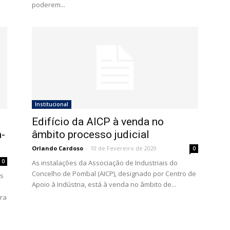
poderem...
Institucional
Edifício da AICP à venda no
-
âmbito processo judicial
Orlando Cardoso
-
10 de Fevereiro de 2020
0
0
As instalações da Associação de Industriais do
Concelho de Pombal (AICP), designado por Centro de
os
Apoio à Indústria, está à venda no âmbito de...
ira