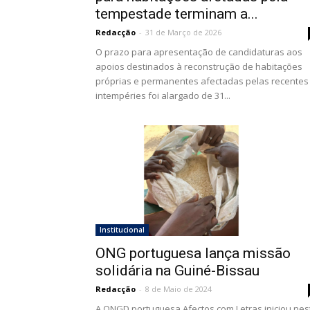
tempestade terminam a...
Redacção
-
31 de Março de 2026
O prazo para apresentação de candidaturas aos
apoios destinados à reconstrução de habitações
próprias e permanentes afectadas pelas recentes
intempéries foi alargado de 31...
Institucional
ONG portuguesa lança missão
solidária na Guiné-Bissau
Redacção
-
8 de Maio de 2024
A ONGD portuguesa Afectos com Letras iniciou nes