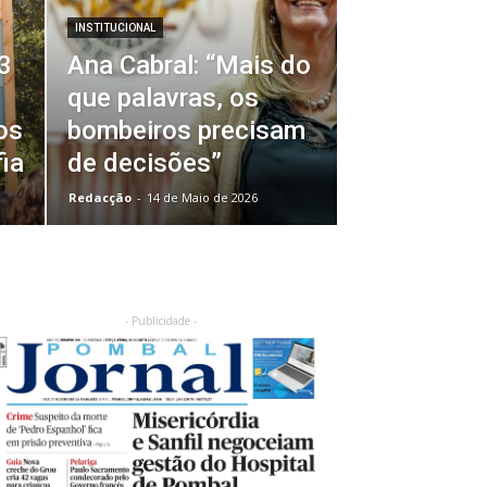
INSTITUCIONAL
33
Ana Cabral: “Mais do
que palavras, os
os
bombeiros precisam
ia
de decisões”
Redacção
-
14 de Maio de 2026
- Publicidade -