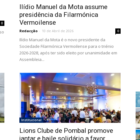
Ilídio Manuel da Mota assume
presidência da Filarmónica
Vermoilense
0
Redacção
-
10 de Abril de 2026
0
rso
Ilídio Manuel da Mota é o novo presidente da
Sociedade Filarmónica Vermoilense para o triénio
2026-2028, após ter sido eleito por unanimidade em
Assembleia...
Institucional
Lions Clube de Pombal promove
jantar e baile solidário a favor...