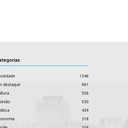
ategorias
ociedade
1346
m destaque
961
ltura
556
pinião
530
litica
439
conomia
318
aúde
316