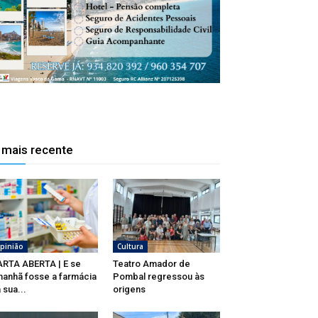
 mais recente
pinião
Cultura
RTA ABERTA | E se
Teatro Amador de
anhã fosse a farmácia
Pombal regressou às
 sua...
origens