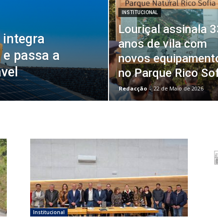
INSTITUCIONAL
Louriçal assinala 
 integra
anos de vila com
 e passa a
novos equipament
ável
no Parque Rico Sof
Redacção
-
22 de Maio de 2026
Institucional