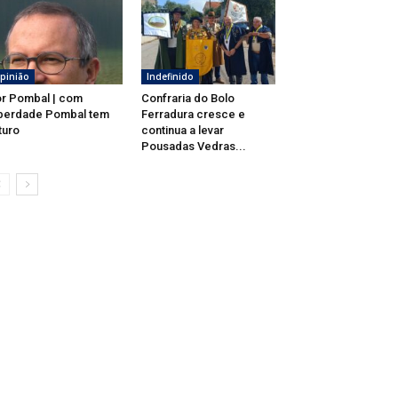
pinião
Indefinido
r Pombal | com
Confraria do Bolo
berdade Pombal tem
Ferradura cresce e
turo
continua a levar
Pousadas Vedras...