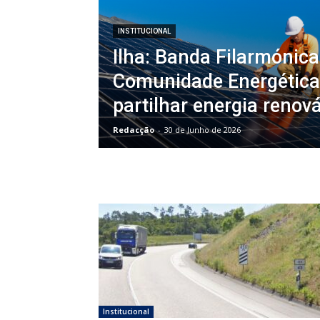
INSTITUCIONAL
Ilha: Banda Filarmónica
Comunidade Energética
partilhar energia renov
Redacção
-
30 de Junho de 2026
Institucional