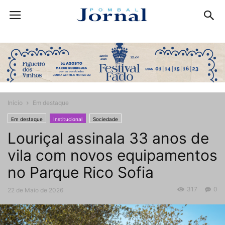
Início
Em destaque
Em destaque
Institucional
Sociedade
Louriçal assinala 33 anos de
vila com novos equipamentos
no Parque Rico Sofia
317
0
22 de Maio de 2026