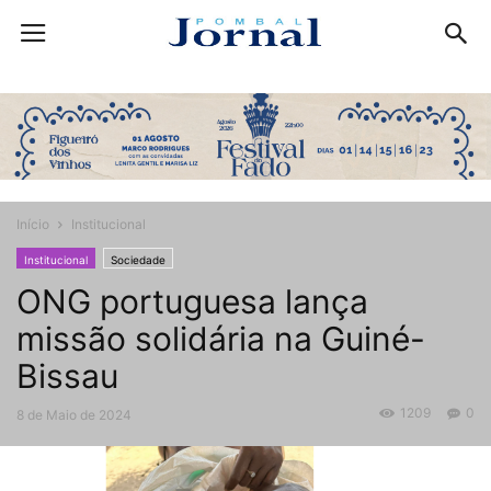
Início
Institucional
Institucional
Sociedade
ONG portuguesa lança
missão solidária na Guiné-
Bissau
1209
0
8 de Maio de 2024