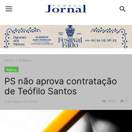
Início
Politica
Politica
PS não aprova contratação
de Teófilo Santos
2627
0
5 de Março de 2014