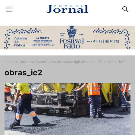
Início
Autarcas fazem ‘ultimato’ para exigir obras no IC2
obras_ic2
obras_ic2