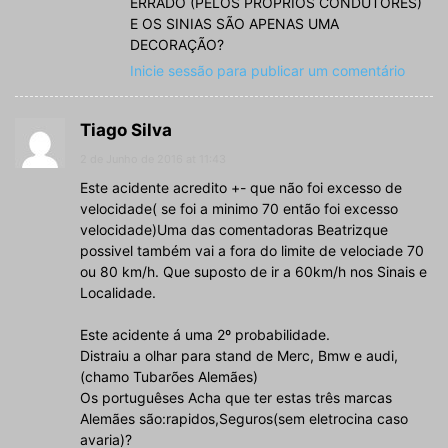
ERRADO (PELOS PRÕPRIOS CONDUTORES)
E OS SINIAS SÃO APENAS UMA
DECORAÇÃO?
Inicie sessão para publicar um comentário
Tiago Silva
2 de Junho de 2016 at 11:43
Este acidente acredito +- que não foi excesso de
velocidade( se foi a minimo 70 então foi excesso
velocidade)Uma das comentadoras Beatrizque
possivel também vai a fora do limite de velociade 70
ou 80 km/h. Que suposto de ir a 60km/h nos Sinais e
Localidade.
Este acidente á uma 2º probabilidade.
Distraiu a olhar para stand de Merc, Bmw e audi,
(chamo Tubarões Alemães)
Os portuguêses Acha que ter estas três marcas
Alemães são:rapidos,Seguros(sem eletrocina caso
avaria)?