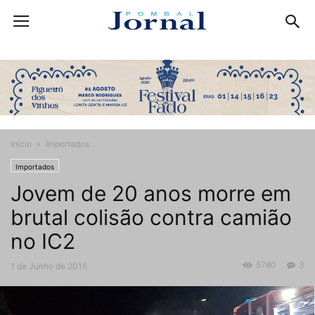
Início
Importados
Importados
Jovem de 20 anos morre em
brutal colisão contra camião
no IC2
5780
3
1 de Junho de 2016