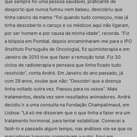
que sempre foi uma pessoa saudável, praticante de
desporto que nunca fumou nem bebeu, descobriu que
tinha cancro da mama: “Foi quando tudo começou, mas já
tinha descoberto o caroço e os médicos aqui não ligaram,
por ser homem e por causa da minha idade”, recorda. “Fiz
a biópsia em Pombal, depois encaminharam-me para o IPO
(Instituto Português de Oncologia), fiz quimioterapia e em
Janeiro de 2010 tive que fazer a remoção total. Fiz 30
ciclos de radioterapia e pensava que tinha ficado tudo
resolvido”, conta André. Em Janeiro do ano passado, já
com 29 anos, soube que não: “Descobri que a doença
tinha voltado outra vez. Passou para os ossos”. Mais
tratamentos, desta vez sem resultados animadores. André
decidiu ir a uma consulta na Fundação Champalimaud, em
Lisboa: “Lá só me disseram que o que tinha a fazer era um
tratamento hormonal, para tentar estabilizar. Comecei a
fazê-lo e passado algum tempo, nas análises via-se que os
marcadores tumorais começavam a subir. Aqui em