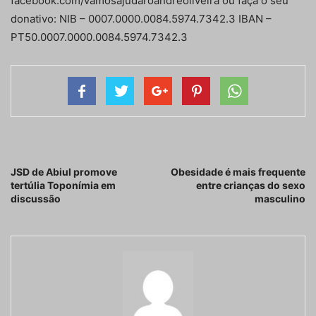
facebook.com/vamosajudaroandreoliveira ou faça o seu
donativo: NIB – 0007.0000.0084.5974.7342.3 IBAN –
PT50.0007.0000.0084.5974.7342.3
Artigo anterior
Próximo artigo
JSD de Abiul promove
Obesidade é mais frequente
tertúlia Toponímia em
entre crianças do sexo
discussão
masculino