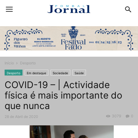
Início
Desporto
Desporto
Em destaque
Sociedade
Saúde
COVID-19 – | Actividade
física é mais importante do
que nunca
3079
0
28 de Abril de 2020