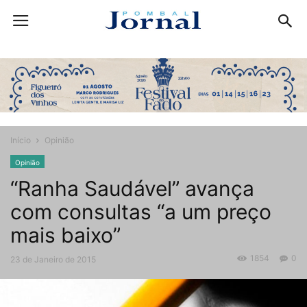
Início
Opinião
Opinião
“Ranha Saudável” avança
com consultas “a um preço
mais baixo”
1854
0
23 de Janeiro de 2015