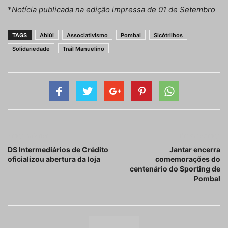
*
Notícia publicada na edição impressa de 01 de Setembro
TAGS
Abiúl
Associativismo
Pombal
Sicótrilhos
Solidariedade
Trail Manuelino
Artigo anterior
Próximo artigo
DS Intermediários de Crédito
Jantar encerra
oficializou abertura da loja
comemorações do
centenário do Sporting de
Pombal