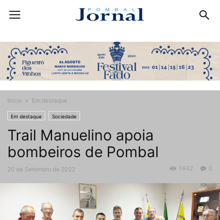
Início
Em destaque
Em destaque
Sociedade
Trail Manuelino apoia
bombeiros de Pombal
1442
0
20 de Setembro de 2022