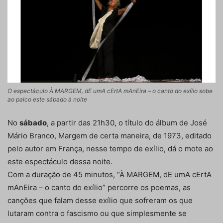
O espectáculo À MARGEM, dE umA cErtA mAnEira – o canto do exílio sobe
ao palco este sábado à noite
No
sábado
, a partir das 21h30, o título do álbum de José
Mário Branco, Margem de certa maneira, de 1973, editado
pelo autor em França, nesse tempo de exílio, dá o mote ao
este espectáculo dessa noite.
Com a duração de 45 minutos, “À MARGEM, dE umA cErtA
mAnEira – o canto do exílio” percorre os poemas, as
canções que falam desse exílio que sofreram os que
lutaram contra o fascismo ou que simplesmente se