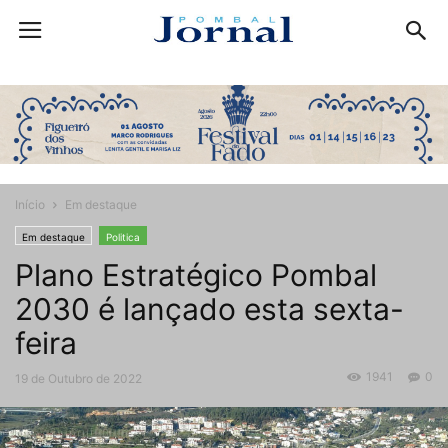
Início
Em destaque
Em destaque
Politica
Plano Estratégico Pombal
2030 é lançado esta sexta-
feira
1941
0
19 de Outubro de 2022