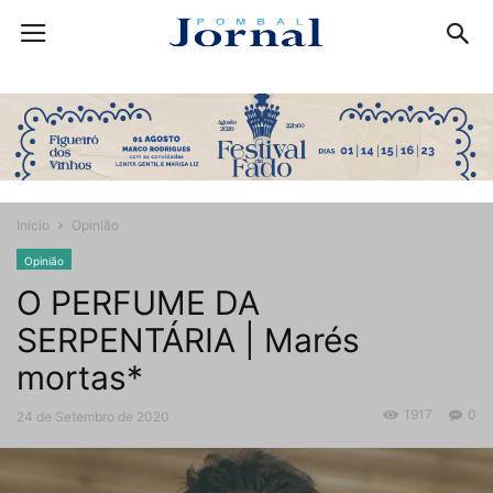
Início
Opinião
Opinião
O PERFUME DA
SERPENTÁRIA | Marés
mortas*
1917
0
24 de Setembro de 2020