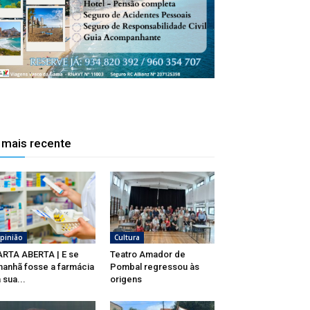
 mais recente
pinião
Cultura
RTA ABERTA | E se
Teatro Amador de
anhã fosse a farmácia
Pombal regressou às
 sua...
origens