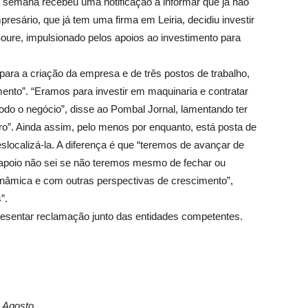
a semana recebeu uma notificação a informar que já não
sário, que já tem uma firma em Leiria, decidiu investir
re, impulsionado pelos apoios ao investimento para
ara a criação da empresa e de três postos de trabalho,
mento”. “Eramos para investir em maquinaria e contratar
do o negócio”, disse ao Pombal Jornal, lamentando ter
ro”. Ainda assim, pelo menos por enquanto, está posta de
slocalizá-la. A diferença é que “teremos de avançar de
 apoio não sei se não teremos mesmo de fechar ou
inâmica e com outras perspectivas de crescimento”,
”.
esentar reclamação junto das entidades competentes.
e Agosto