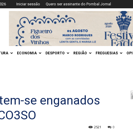
2026
Iniciar sessão
Quero ser assinante do Pombal Jornal
TURA
ECONOMIA
DESPORTO
REGIÃO
FREGUESIAS
OP
ntem-se enganados
+CO3SO
2521
0