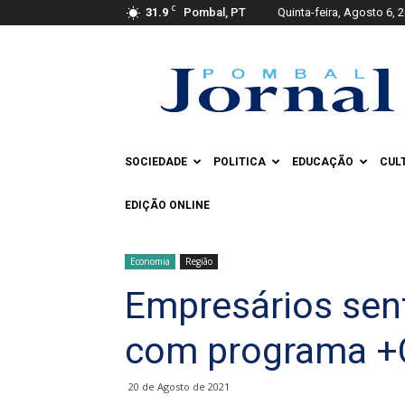
C
31.9
Pombal, PT
Quinta-feira, Agosto 6, 
Pombal
Jornal
SOCIEDADE
POLITICA
EDUCAÇÃO
CUL
EDIÇÃO ONLINE
Economia
Região
Empresários se
com programa 
20 de Agosto de 2021