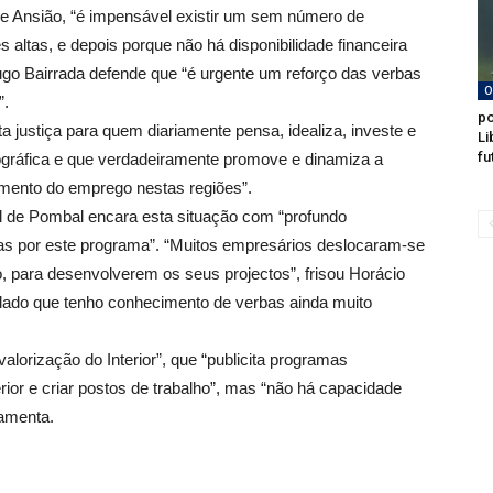
de Ansião, “é impensável existir um sem número de
altas, e depois porque não há disponibilidade financeira
ugo Bairrada defende que “é urgente um reforço das verbas
O
”.
po
a justiça para quem diariamente pensa, idealiza, investe e
Li
fu
mográfica e que verdadeiramente promove e dinamiza a
umento do emprego nestas regiões”.
 de Pombal encara esta situação com “profundo
as por este programa”. “Muitos empresários deslocaram-se
, para desenvolverem os seus projectos”, frisou Horácio
 dado que tenho conhecimento de verbas ainda muito
lorização do Interior”, que “publicita programas
rior e criar postos de trabalho”, mas “não há capacidade
lamenta.