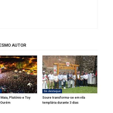
MESMO AUTOR
e
Em destaque
 Maia, Plutónio e Toy
Soure transforma-se em vila
rOurém
templária durante 3 dias