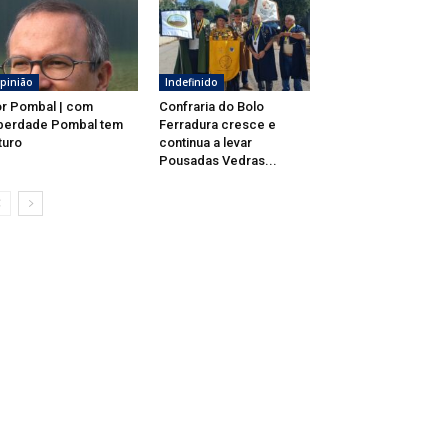
pinião
Indefinido
r Pombal | com
Confraria do Bolo
berdade Pombal tem
Ferradura cresce e
turo
continua a levar
Pousadas Vedras...