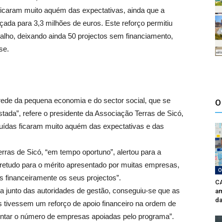
icaram muito aquém das expectativas, ainda que a
rçada para 3,3 milhões de euros. Este reforço permitiu
balho, deixando ainda 50 projectos sem financiamento,
se.
 rede da pequena economia e do sector social, que se
O
ada”, refere o presidente da Associação Terras de Sicó,
ibuídas ficaram muito aquém das expectativas e das
rras de Sicó, “em tempo oportuno”, alertou para a
bretudo para o mérito apresentado por muitas empresas,
O
s financeiramente os seus projectos”.
CA
a junto das autoridades de gestão, conseguiu-se que as
am
da
s tivessem um reforço de apoio financeiro na ordem de
ntar o número de empresas apoiadas pelo programa”.