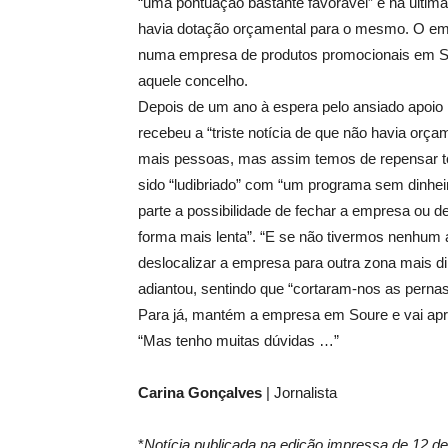
“uma pontuação bastante favorável” e na últim
havia dotação orçamental para o mesmo. O empre
numa empresa de produtos promocionais em Sou
aquele concelho.
Depois de um ano à espera pelo ansiado apoio p
recebeu a “triste notícia de que não havia orça
mais pessoas, mas assim temos de repensar to
sido “ludibriado” com “um programa sem dinhei
parte a possibilidade de fechar a empresa ou de
forma mais lenta”. “E se não tivermos nenhum
deslocalizar a empresa para outra zona mais d
adiantou, sentindo que “cortaram-nos as pernas
Para já, mantém a empresa em Soure e vai apr
“Mas tenho muitas dúvidas …”
Carina Gonçalves
| Jornalista
*
Notícia publicada na edição impressa de 12 d