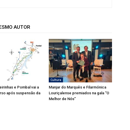
MESMO AUTOR
Cultura
eirinhas e Pombal vai a
Manjar do Marquês e Filarmónica
rso após suspensão da
Louriçalense premiados na gala “O
Melhor de Nós”