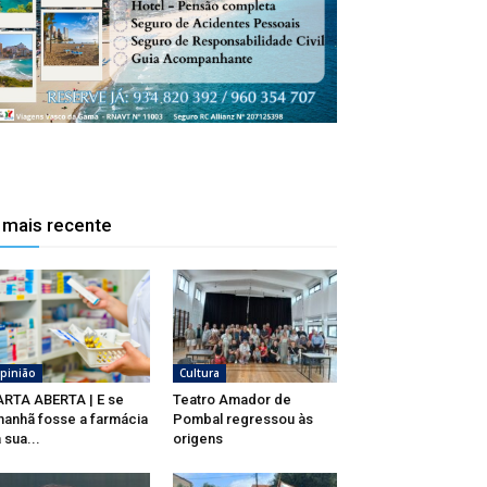
 mais recente
pinião
Cultura
RTA ABERTA | E se
Teatro Amador de
anhã fosse a farmácia
Pombal regressou às
 sua...
origens