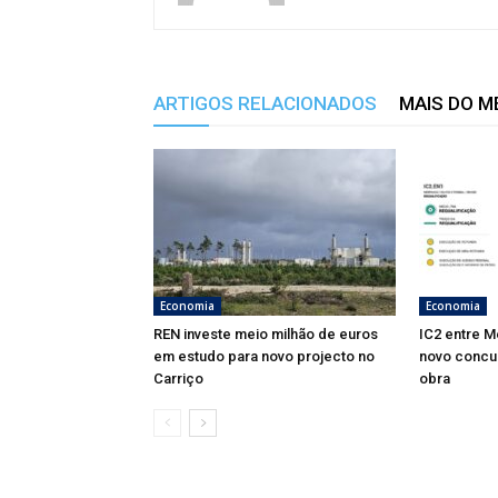
ARTIGOS RELACIONADOS
MAIS DO 
Economia
Economia
REN investe meio milhão de euros
IC2 entre M
em estudo para novo projecto no
novo concu
Carriço
obra