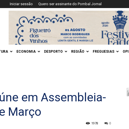
Iniciar sessão
Quero ser assinante do Pombal Jornal
TURA
ECONOMIA
DESPORTO
REGIÃO
FREGUESIAS
OP
eúne em Assembleia-
de Março
1978
0