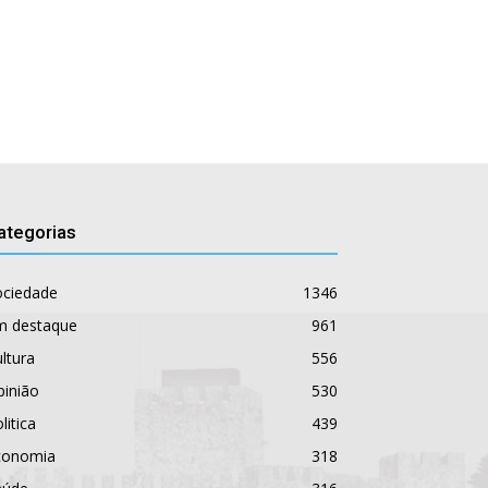
ategorias
ociedade
1346
m destaque
961
ltura
556
pinião
530
litica
439
conomia
318