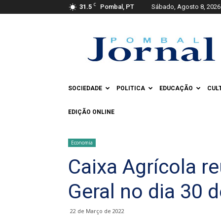
C
31.5
Pombal, PT
Sábado, Agosto 8, 2026
Pombal
Jornal
SOCIEDADE
POLITICA
EDUCAÇÃO
CUL
EDIÇÃO ONLINE
Economia
Caixa Agrícola r
Geral no dia 30 
22 de Março de 2022