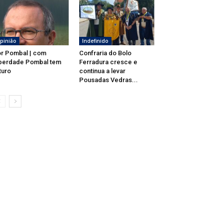
pinião
Indefinido
r Pombal | com
Confraria do Bolo
berdade Pombal tem
Ferradura cresce e
turo
continua a levar
Pousadas Vedras...