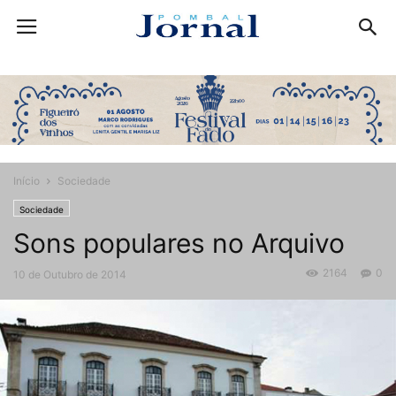
Início
Sociedade
Sociedade
Sons populares no Arquivo
2164
0
10 de Outubro de 2014