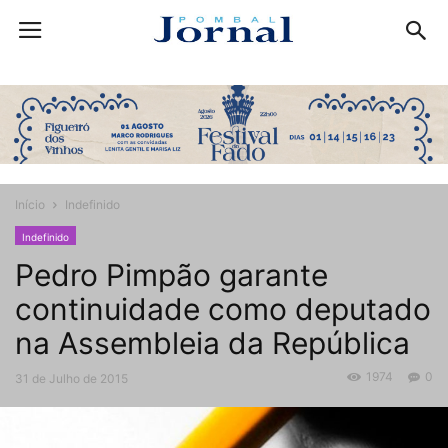
Início
Indefinido
Indefinido
Pedro Pimpão garante
continuidade como deputado
na Assembleia da República
1974
0
31 de Julho de 2015