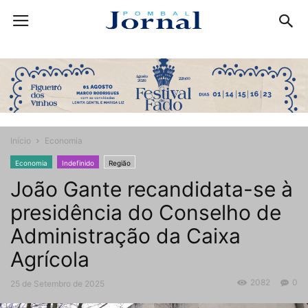
Início
Economia
Economia
Indefinido
Região
João Gante recandidata-se à
presidência do Conselho de
Administração da Caixa
Agrícola
2082
0
25 de Setembro de 2025