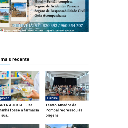
 mais recente
pinião
Cultura
RTA ABERTA | E se
Teatro Amador de
anhã fosse a farmácia
Pombal regressou às
 sua...
origens