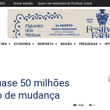
2026
Iniciar sessão
Quero ser assinante do Pombal Jornal
TURA
ECONOMIA
DESPORTO
REGIÃO
FREGUESIAS
OP
ase 50 milhões
o de mudança
2940
0