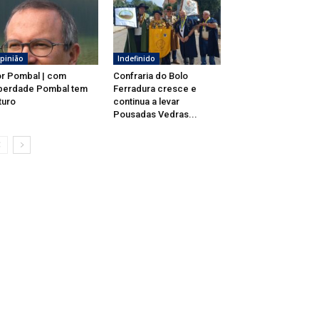
pinião
Indefinido
r Pombal | com
Confraria do Bolo
berdade Pombal tem
Ferradura cresce e
turo
continua a levar
Pousadas Vedras...