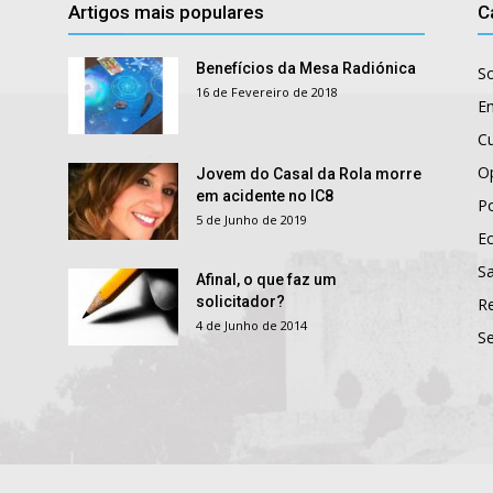
Artigos mais populares
C
Benefícios da Mesa Radiónica
S
16 de Fevereiro de 2018
E
Cu
O
Jovem do Casal da Rola morre
em acidente no IC8
Po
5 de Junho de 2019
E
S
Afinal, o que faz um
solicitador?
R
4 de Junho de 2014
S