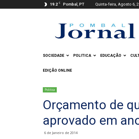
C
19.2
Pombal, PT
Quinta-feira, Agosto 6, 
Pombal
Jornal
SOCIEDADE
POLITICA
EDUCAÇÃO
CUL
EDIÇÃO ONLINE
Politica
Orçamento de qu
aprovado em an
6 de Janeiro de 2014