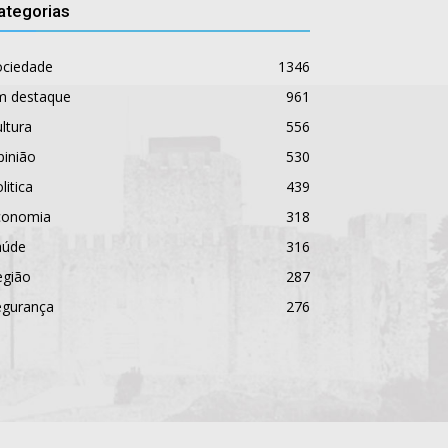
ategorias
ociedade
1346
m destaque
961
ltura
556
pinião
530
litica
439
conomia
318
aúde
316
egião
287
egurança
276