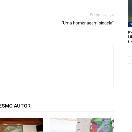
Próximo artigo
“Uma homenagem singela”
O
po
Li
fu
MESMO AUTOR