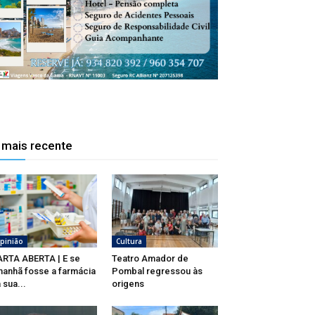
 mais recente
pinião
Cultura
RTA ABERTA | E se
Teatro Amador de
anhã fosse a farmácia
Pombal regressou às
 sua...
origens