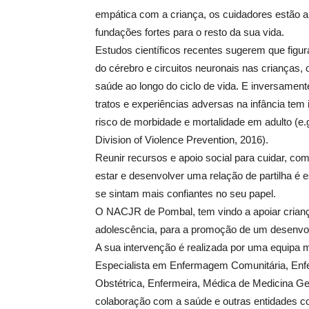
empática com a criança, os cuidadores estão a a
fundações fortes para o resto da sua vida.
Estudos científicos recentes sugerem que figu
do cérebro e circuitos neuronais nas crianças, 
saúde ao longo do ciclo de vida. E inversamen
tratos e experiências adversas na infância te
risco de morbidade e mortalidade em adulto (e.g
Division of Violence Prevention, 2016).
Reunir recursos e apoio social para cuidar, co
estar e desenvolver uma relação de partilha é e
se sintam mais confiantes no seu papel.
O NACJR de Pombal, tem vindo a apoiar crianças
adolescência, para a promoção de um desenvol
A sua intervenção é realizada por uma equipa mul
Especialista em Enfermagem Comunitária, Enf
Obstétrica, Enfermeira, Médica de Medicina Ger
colaboração com a saúde e outras entidades co