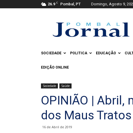
C
26.9
Pombal, PT
Domingo, Agosto 9, 20
Pombal
Jornal
SOCIEDADE
POLITICA
EDUCAÇÃO
CUL
EDIÇÃO ONLINE
Sociedade
Saúde
OPINIÃO | Abril,
dos Maus Tratos 
16 de Abril de 2019