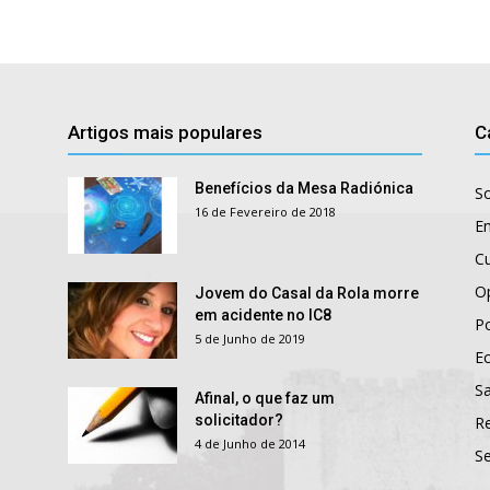
Artigos mais populares
C
Benefícios da Mesa Radiónica
S
16 de Fevereiro de 2018
E
Cu
O
Jovem do Casal da Rola morre
em acidente no IC8
Po
5 de Junho de 2019
E
S
Afinal, o que faz um
solicitador?
R
4 de Junho de 2014
S