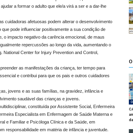
judar a formar o adulto que ele/a virá a ser e a dar-lhe
ras cuidadoras afetuosas podem alterar o desenvolvimento
o que pode influenciar positivamente a sua condição de
te, o impacto negativo da carência emocional, de maus
m igualmente repercussões ao longo da vida, aumentando o
. National Center for Injury Prevention and Control,
O
mpreender as manifestações da criança, ter tempo para
ssencial e contribui para que os pais e outros cuidadores
, jovens e as suas famílias, na gravidez, infância e
vimento saudável das crianças e jovens.
O
tidisciplinar, constituída por Assistente Social, Enfermeira
CA
ermeira Especialista em Enfermagem de Saúde Materna e
am
da
al e Familiar e Psicóloga Clínica e da Saúde, em
m responsabilidade em matéria de infância e juventude.