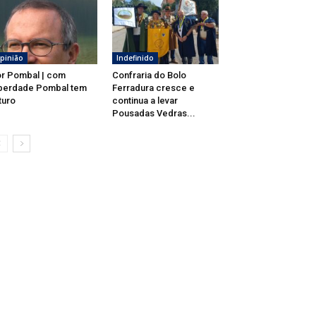
pinião
Indefinido
r Pombal | com
Confraria do Bolo
berdade Pombal tem
Ferradura cresce e
turo
continua a levar
Pousadas Vedras...