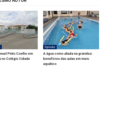
MESMO AUTOR
e
Opinião
nuel Pinto Coelho em
A água como aliada na gravidez:
a no Colégio Cidade
benefícios das aulas em meio
aquático