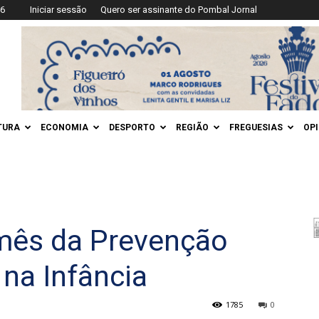
26
Iniciar sessão
Quero ser assinante do Pombal Jornal
TURA
ECONOMIA
DESPORTO
REGIÃO
FREGUESIAS
OP
 mês da Prevenção
na Infância
1785
0