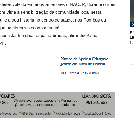
r desenvolvido em anos anteriores o NACJR, durante o mês
com vista à sensibilização da comunidade local nesta
ul e a sua historia no centro de saúde, nos Pombus ou
O
ue aceitaram o nosso desafio!
po
cientista, tímido/a, espalha-brasas, afirmativo/a ou
Li
fu
or!…