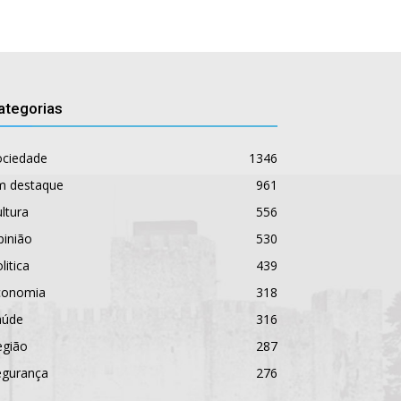
ategorias
ociedade
1346
m destaque
961
ltura
556
pinião
530
litica
439
conomia
318
aúde
316
egião
287
egurança
276