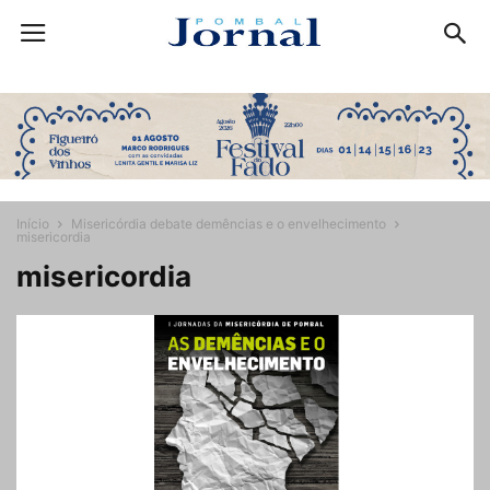
Início
Misericórdia debate demências e o envelhecimento
misericordia
misericordia