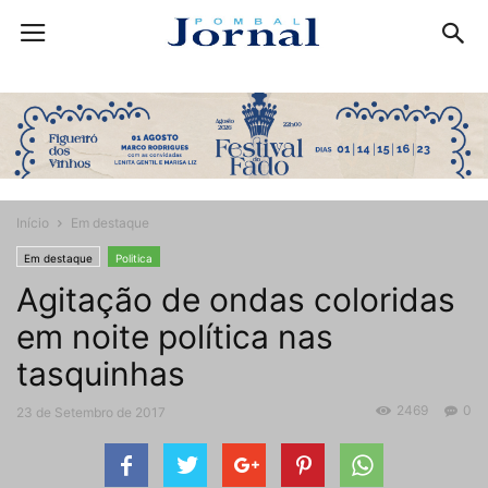
Início
Em destaque
Em destaque
Politica
Agitação de ondas coloridas
em noite política nas
tasquinhas
2469
0
23 de Setembro de 2017