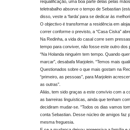
requalificação, uma boa parte delas pelas mãos
teletrabalho absorve o tempo de Sebastian (es
disso, veste a ‘farda’ para se dedicar às melho
O objectivo é transformar a residência em aloja
correr conforme o previsto, a “Casa Ciska” abr
Na Redinha, a vida do casal corre sem pressas.
tempo para conviver, não fosse este outro dos
“Na Holanda ninguém tem tempo. Quando quer
marcar”, desabafa Marjolein. “Temos mais quali
Questionados sobre o que mais gostam na Redin
“primeiro, as pessoas”, para Marjolein acresce
as outras”.
Aliás, tem sido graças a este convívio com a 
as barreiras linguísticas, ainda que tenham c
decidiram mudar-se. “Todos os dias vamos tom
conta Sebastian. Desse núcleo de amigos faz pa
mesma freguesia.
E se a mudança deixou apreensiva a família e a