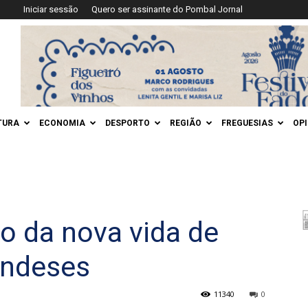
Iniciar sessão
Quero ser assinante do Pombal Jornal
TURA
ECONOMIA
DESPORTO
REGIÃO
FREGUESIAS
OP
io da nova vida de
andeses
11340
0