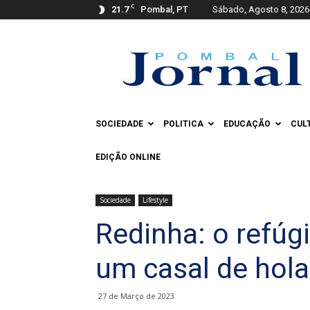
C
21.7
Pombal, PT
Sábado, Agosto 8, 2026
Pombal
Jornal
SOCIEDADE
POLITICA
EDUCAÇÃO
CUL
EDIÇÃO ONLINE
Sociedade
Lifestyle
Redinha: o refúg
um casal de hol
27 de Março de 2023