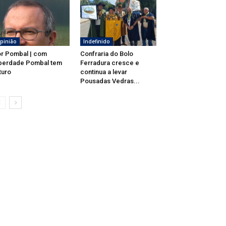
pinião
Indefinido
r Pombal | com
Confraria do Bolo
berdade Pombal tem
Ferradura cresce e
turo
continua a levar
Pousadas Vedras...