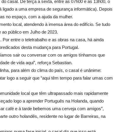
 do casal. De terça a sexta, entre as 07h00 e as 13h00, o
tá ligado a uma empresa de segurança informática). Depois
rias no espaço, com a ajuda da mulher.
mento local, atendendo à imensa área do edifício. Se tudo
e ao público em Julho de 2023.
 Por entre o teletrabalho e as obras na casa, há ainda
 predicados desta mudança para Portugal.
íamos sair ou conversar com os amigos tínhamos que
dade de vida aqui”, reforça Sebastian.
ha, para além do clima do país, o casal é unânime:
ntar logo a seguir que “aqui têm tempo para falar umas com
comunidade local que têm ultrapassado mais rapidamente
omeçado logo a aprender Português na Holanda, quando
ar café e à tarde bebemos uma cerveja com amigos”,
rte outro holandês, residente no lugar de Barreiras, na
migos numa fase inicial, o casal diz que isso está