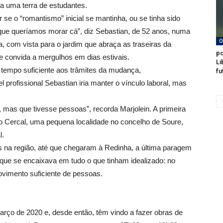
a uma terra de estudantes.
se o “romantismo” inicial se mantinha, ou se tinha sido
e queríamos morar cá”, diz Sebastian, de 52 anos, numa
O
, com vista para o jardim que abraça as traseiras da
po
ue convida a mergulhos em dias estivais.
Li
 tempo suficiente aos trâmites da mudança,
fu
profissional Sebastian iria manter o vínculo laboral, mas
mas que tivesse pessoas”, recorda Marjolein. A primeira
 o Cercal, uma pequena localidade no concelho de Soure,
l.
 na região, até que chegaram à Redinha, a última paragem
 que se encaixava em tudo o que tinham idealizado: no
vimento suficiente de pessoas.
rço de 2020 e, desde então, têm vindo a fazer obras de