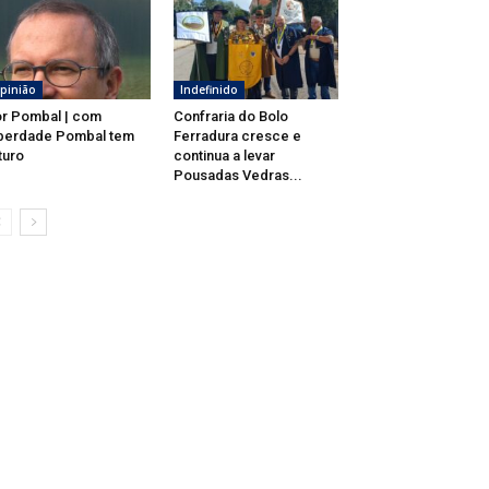
pinião
Indefinido
r Pombal | com
Confraria do Bolo
berdade Pombal tem
Ferradura cresce e
turo
continua a levar
Pousadas Vedras...