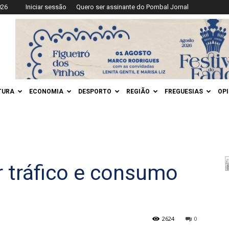
026
Iniciar sessão
Quero ser assinante do Pombal Jornal
TURA
ECONOMIA
DESPORTO
REGIÃO
FREGUESIAS
OP
 tráfico e consumo
2624
0