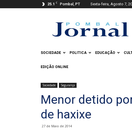
C
25.1
Pombal, PT
Sexta-feira, Agosto 7, 2
Pombal
Jornal
SOCIEDADE
POLITICA
EDUCAÇÃO
CUL
EDIÇÃO ONLINE
Sociedade
Segurança
Menor detido por
de haxixe
27 de Maio de 2014