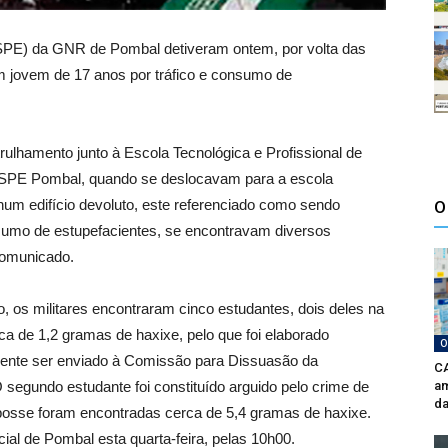
SPE) da GNR de Pombal detiveram ontem, por volta das
m jovem de 17 anos por tráfico e consumo de
ulhamento junto à Escola Tecnológica e Profissional de
 SPE Pombal, quando se deslocavam para a escola
um edifício devoluto, este referenciado como sendo
O
onsumo de estupefacientes, se encontravam diversos
comunicado.
 os militares encontraram cinco estudantes, dois deles na
a de 1,2 gramas de haxixe, pelo que foi elaborado
O
rmente ser enviado à Comissão para Dissuasão da
CA
 segundo estudante foi constituído arguido pelo crime de
am
da
 posse foram encontradas cerca de 5,4 gramas de haxixe.
cial de Pombal esta quarta-feira, pelas 10h00.