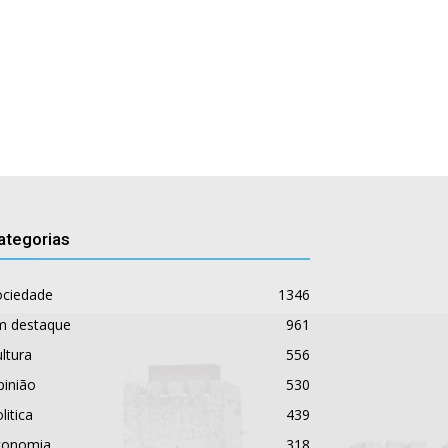
ategorias
ociedade
1346
m destaque
961
ltura
556
pinião
530
litica
439
conomia
318