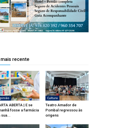
 mais recente
pinião
Cultura
RTA ABERTA | E se
Teatro Amador de
anhã fosse a farmácia
Pombal regressou às
 sua...
origens