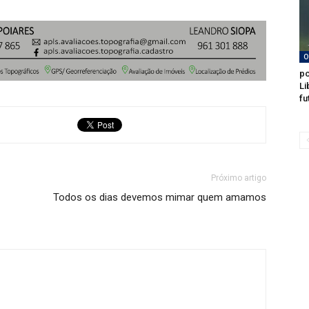
O
po
Li
fu
Próximo artigo
Todos os dias devemos mimar quem amamos