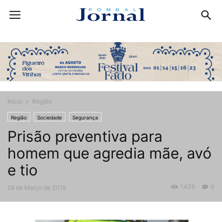
Início
Região
Região
Sociedade
Segurança
Prisão preventiva para
homem que agredia mãe, avó
e tio
1439
0
28 de Março de 2019