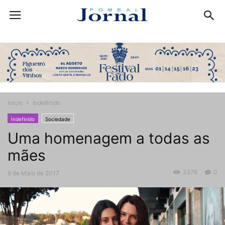
Início
Indefinido
Indefinido
Sociedade
Uma homenagem a todas as
mães
2376
0
8 de Maio de 2017