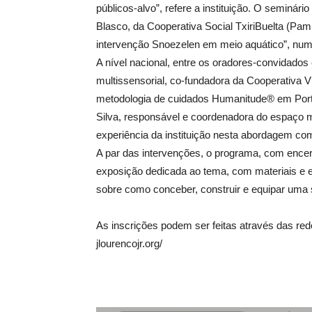
públicos-alvo”, refere a instituição. O seminár
Blasco, da Cooperativa Social TxiriBuelta (Pam
intervenção Snoezelen em meio aquático”, num
A nível nacional, entre os oradores-convidados
multissensorial, co-fundadora da Cooperativa 
metodologia de cuidados Humanitude® em Portu
Silva, responsável e coordenadora do espaço mul
experiência da instituição nesta abordagem co
A par das intervenções, o programa, com ence
exposição dedicada ao tema, com materiais e 
sobre como conceber, construir e equipar uma s
As inscrições podem ser feitas através das rede
jlourencojr.org/