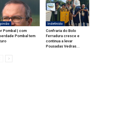
pinião
Indefinido
r Pombal | com
Confraria do Bolo
berdade Pombal tem
Ferradura cresce e
turo
continua a levar
Pousadas Vedras...