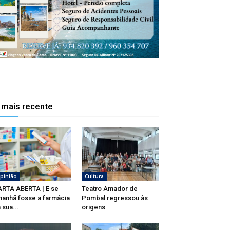
 mais recente
pinião
Cultura
RTA ABERTA | E se
Teatro Amador de
anhã fosse a farmácia
Pombal regressou às
 sua...
origens