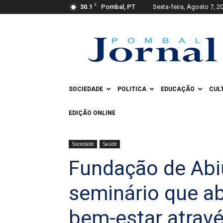
C
30.1
Pombal, PT
Sexta-feira, Agosto 7, 2
Pombal
Jornal
SOCIEDADE
POLITICA
EDUCAÇÃO
CUL
EDIÇÃO ONLINE
Sociedade
Saúde
Fundação de Abi
seminário que a
bem-estar atravé