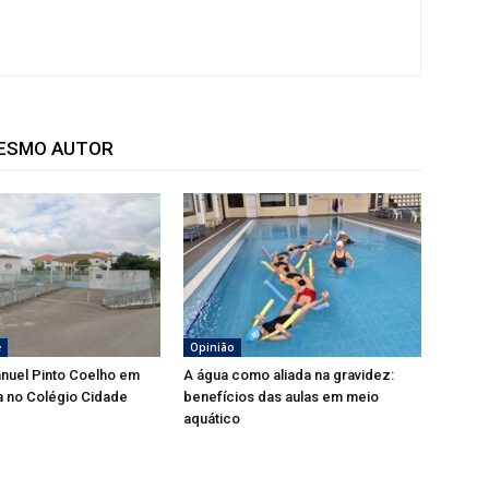
MESMO AUTOR
e
Opinião
nuel Pinto Coelho em
A água como aliada na gravidez:
a no Colégio Cidade
benefícios das aulas em meio
aquático