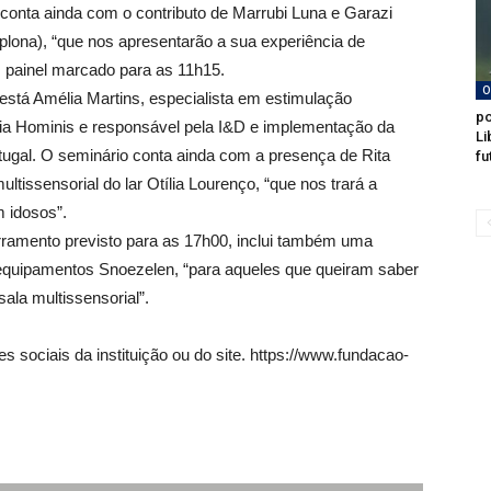
io conta ainda com o contributo de Marrubi Luna e Garazi
plona), “que nos apresentarão a sua experiência de
 painel marcado para as 11h15.
O
 está Amélia Martins, especialista em estimulação
po
Via Hominis e responsável pela I&D e implementação da
Li
gal. O seminário conta ainda com a presença de Rita
fu
tissensorial do lar Otília Lourenço, “que nos trará a
m idosos”.
rramento previsto para as 17h00, inclui também uma
equipamentos Snoezelen, “para aqueles que queiram saber
ala multissensorial”.
s sociais da instituição ou do site. https://www.fundacao-