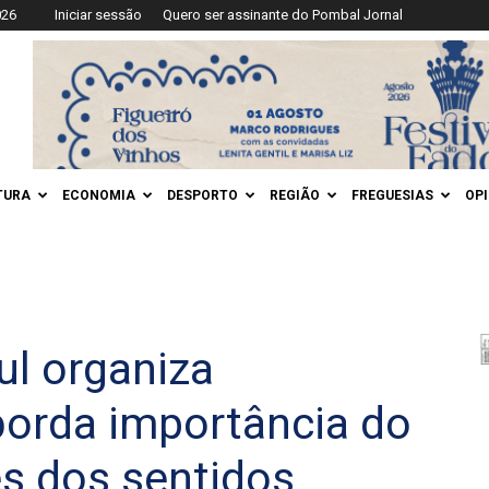
026
Iniciar sessão
Quero ser assinante do Pombal Jornal
TURA
ECONOMIA
DESPORTO
REGIÃO
FREGUESIAS
OP
ul organiza
borda importância do
s dos sentidos