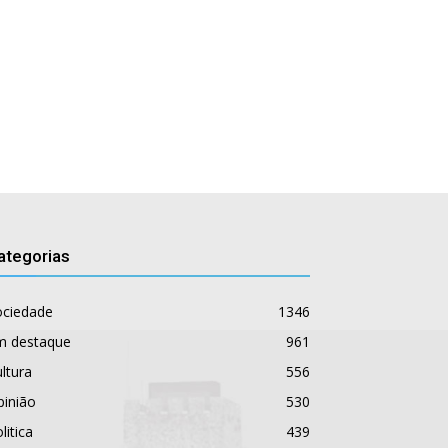
ategorias
ociedade
1346
m destaque
961
ltura
556
pinião
530
litica
439