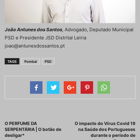
João Antunes dos Santos
, Advogado, Deputado Municipal
PSD e Presidente JSD Distrital Leiria
joao@antunesdossantos.pt
TAGS
Pombal
PSD
Artigo anterior
Próximo artigo
O PERFUME DA
O impacto do Vírus Covid 19
SERPENTÁRIA | O botão de
na Saúde dos Portugueses
desligar*
durante o período de