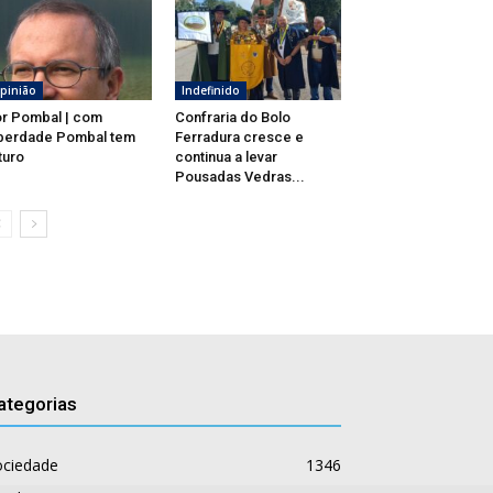
pinião
Indefinido
r Pombal | com
Confraria do Bolo
berdade Pombal tem
Ferradura cresce e
turo
continua a levar
Pousadas Vedras...
ategorias
ociedade
1346