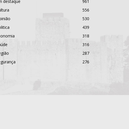
m destaque
961
ltura
556
pinião
530
litica
439
conomia
318
aúde
316
egião
287
egurança
276