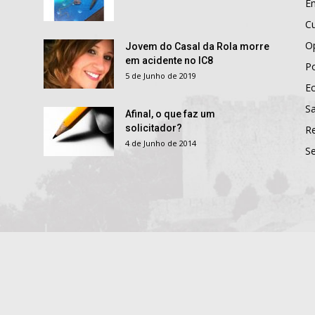
E
Cu
O
Jovem do Casal da Rola morre
em acidente no IC8
Po
5 de Junho de 2019
E
S
Afinal, o que faz um
solicitador?
R
4 de Junho de 2014
S