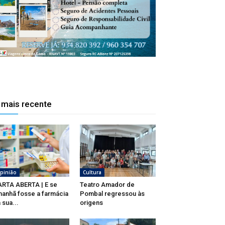
 mais recente
pinião
Cultura
RTA ABERTA | E se
Teatro Amador de
anhã fosse a farmácia
Pombal regressou às
 sua...
origens