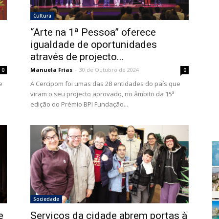
Cultura
“Arte na 1ª Pessoa” oferece
igualdade de oportunidades
através de projecto...
Manuela Frias
-
30 de Outubro de 2024
0
0
e
A Cercipom foi umas das 28 entidades do país que
viram o seu projecto aprovado, no âmbito da 15ª
edição do Prémio BPI Fundação...
Sociedade
e
Serviços da cidade abrem portas à