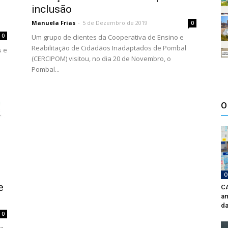
inclusão
Manuela Frias
-
5 de Dezembro de 2019
0
0
Um grupo de clientes da Cooperativa de Ensino e
Reabilitação de Cidadãos Inadaptados de Pombal
s e
(CERCIPOM) visitou, no dia 20 de Novembro, o
Pombal...
O
O
e
CA
am
da
0