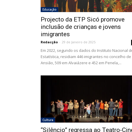
Educação
Projecto da ETP Sicó promove
inclusão de crianças e jovens
imigrantes
Redacção
-
29 de Janeiro de 2025
Em 2022, segundo os dados do Instituto Nacional d
Estatística, residiam 446 imigrantes no concelho de
Ansião, 509 em Alvaiázere e 452 em Penela,...
Cultura
“Silêncio” regressa ao Teatro-Cin