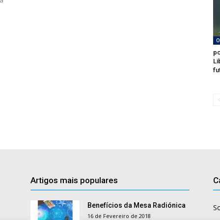
la
O
po
Li
fu
Artigos mais populares
C
Benefícios da Mesa Radiónica
S
16 de Fevereiro de 2018