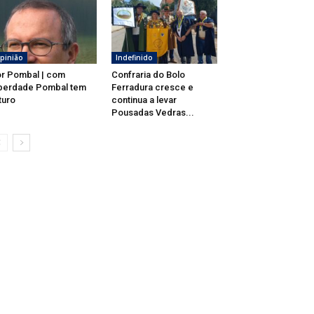
pinião
Indefinido
r Pombal | com
Confraria do Bolo
berdade Pombal tem
Ferradura cresce e
turo
continua a levar
Pousadas Vedras...