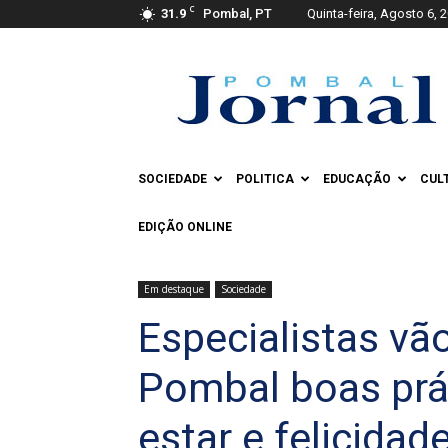
C
31.9
Pombal, PT
Quinta-feira, Agosto 6, 
Pombal
Jornal
SOCIEDADE
POLITICA
EDUCAÇÃO
CUL
EDIÇÃO ONLINE
Em destaque
Sociedade
Especialistas vã
Pombal boas prá
estar e felicidad