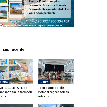
 mais recente
pinião
Cultura
RTA ABERTA | E se
Teatro Amador de
anhã fosse a farmácia
Pombal regressou às
 sua...
origens