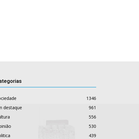
ategorias
ociedade
1346
m destaque
961
ltura
556
pinião
530
litica
439