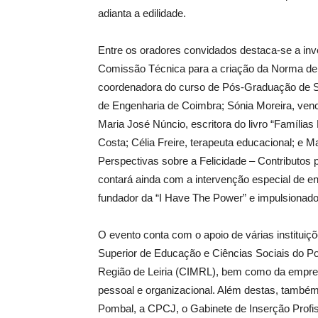
adianta a edilidade.
Entre os oradores convidados destaca-se a inv
Comissão Técnica para a criação da Norma de G
coordenadora do curso de Pós-Graduação de Seg
de Engenharia de Coimbra; Sónia Moreira, venc
Maria José Núncio, escritora do livro “Família
Costa; Célia Freire, terapeuta educacional; e M
Perspectivas sobre a Felicidade – Contributos
contará ainda com a intervenção especial de e
fundador da “I Have The Power” e impulsionad
O evento conta com o apoio de várias institui
Superior de Educação e Ciências Sociais do Pol
Região de Leiria (CIMRL), bem como da empre
pessoal e organizacional. Além destas, também 
Pombal, a CPCJ, o Gabinete de Inserção Profis