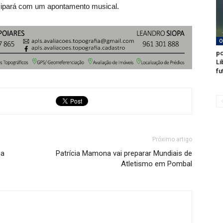
icipará com um apontamento musical.
O
po
Li
fu
Próximo artigo
na
Patrícia Mamona vai preparar Mundiais de
Atletismo em Pombal