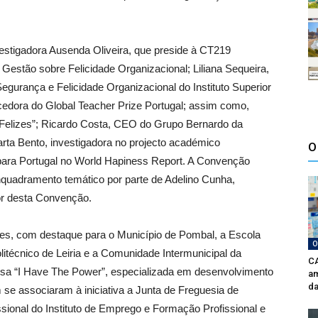
estigadora Ausenda Oliveira, que preside à CT219
estão sobre Felicidade Organizacional; Liliana Sequeira,
urança e Felicidade Organizacional do Instituto Superior
edora do Global Teacher Prize Portugal; assim como,
s Felizes”; Ricardo Costa, CEO do Grupo Bernardo da
arta Bento, investigadora no projecto académico
O
 para Portugal no World Hapiness Report. A Convenção
nquadramento temático por parte de Adelino Cunha,
or desta Convenção.
ções, com destaque para o Município de Pombal, a Escola
O
itécnico de Leiria e a Comunidade Intermunicipal da
CA
sa “I Have The Power”, especializada em desenvolvimento
am
da
se associaram à iniciativa a Junta de Freguesia de
sional do Instituto de Emprego e Formação Profissional e