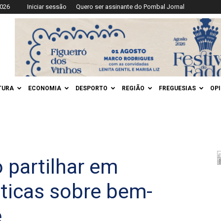
2026
Iniciar sessão
Quero ser assinante do Pombal Jornal
TURA
ECONOMIA
DESPORTO
REGIÃO
FREGUESIAS
OP
o partilhar em
ticas sobre bem-
e