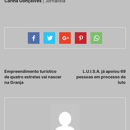
Carina Gonçalves
| Jornalista
Artigo anterior
Próximo artigo
Empreendimento turístico
L.U.I.S.A. já apoiou 69
de quatro estrelas vai nascer
pessoas em processo de
na Granja
luto