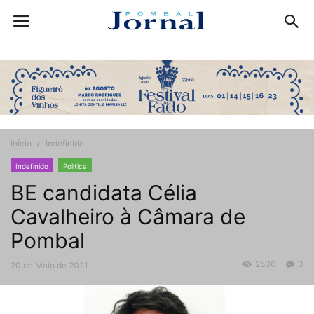
Início
Indefinido
Indefinido
Politica
BE candidata Célia
Cavalheiro à Câmara de
Pombal
2506
0
20 de Maio de 2021