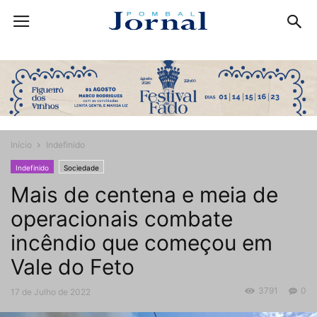
Início
Indefinido
Indefinido
Sociedade
Mais de centena e meia de
operacionais combate
incêndio que começou em
Vale do Feto
3791
0
17 de Julho de 2022