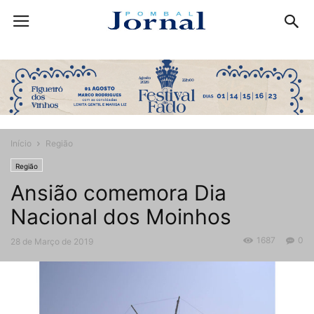
Início
Região
Região
Ansião comemora Dia
Nacional dos Moinhos
1687
0
28 de Março de 2019