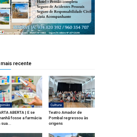
 mais recente
pinião
Cultura
RTA ABERTA | E se
Teatro Amador de
anhã fosse a farmácia
Pombal regressou às
 sua...
origens