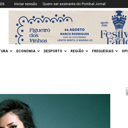
026
Iniciar sessão
Quero ser assinante do Pombal Jornal
TURA
ECONOMIA
DESPORTO
REGIÃO
FREGUESIAS
OP