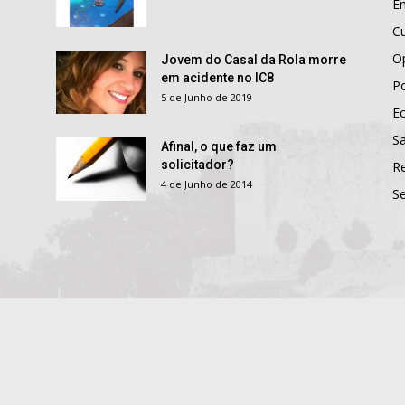
E
Cu
O
Jovem do Casal da Rola morre
em acidente no IC8
Po
5 de Junho de 2019
E
S
Afinal, o que faz um
solicitador?
R
4 de Junho de 2014
S