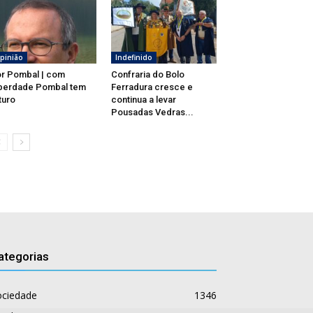
pinião
Indefinido
r Pombal | com
Confraria do Bolo
berdade Pombal tem
Ferradura cresce e
turo
continua a levar
Pousadas Vedras...
ategorias
ociedade
1346