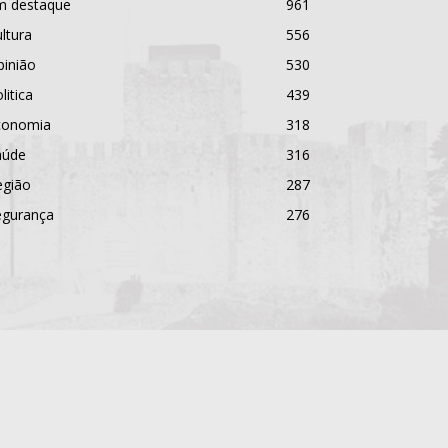
m destaque
961
ltura
556
pinião
530
litica
439
conomia
318
aúde
316
egião
287
egurança
276