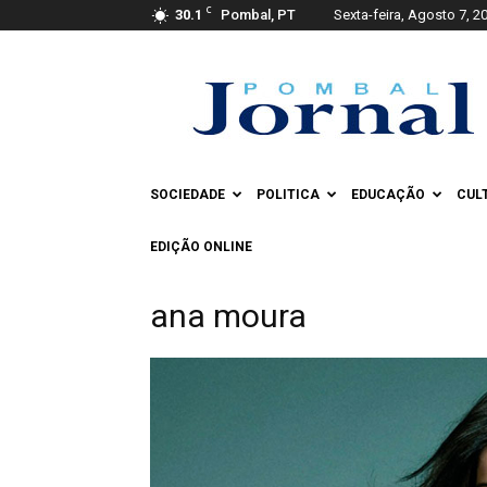
C
30.1
Pombal, PT
Sexta-feira, Agosto 7, 2
Pombal
Jornal
SOCIEDADE
POLITICA
EDUCAÇÃO
CUL
EDIÇÃO ONLINE
ana moura