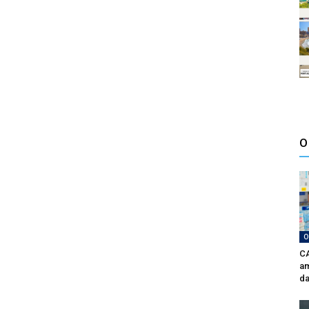
O
O
CA
am
da