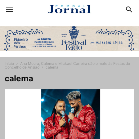
Início
Ana Moura, Calema e Mickael Carreira dão o mote às Festas do
Concelho de Ansião
calema
calema