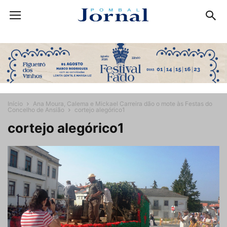
Início
Ana Moura, Calema e Mickael Carreira dão o mote às Festas do
Concelho de Ansião
cortejo alegórico1
cortejo alegórico1