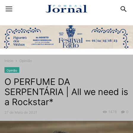
Início
Opinião
Opinião
O PERFUME DA
SERPENTÁRIA | All we need is
a Rockstar*
1478
0
27 de Maio de 2021