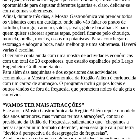
oportunidade para degustar diferentes iguarias e, claro, deliciar-se
com algumas sobremesas.
Afinal, durante três dias, a Mostra Gastronómica vai prendar todos
os visitantes com um cardápio, onde não vão faltar os pratos de
tortulho, borrego, carneiro, vitela, javali, galo e bacalhau. E para
quem quiser saborear apenas tapas, poderá ficar-se pelo chouriço,
morcela, orelha, moelas, ossos ou pataniscas. Para aconchegar o
estomago e adoçar a boca, nada melhor que uma sobremesa. Haverá
várias à escolha.
O certame conta ainda com uma mostra de actividades económicas
com um total de 20 expositores, que estarão espalhados pelo Largo
Engenheiro Guilherme Santos.
Para além das tasquinhas e dos expositores das actividades
económicas, a Mostra Gastronómica da Região Alitém é enriquecida
com um cartaz de animação. O programa inclui grupos locais e
outros vindos de fora da freguesia, que prometem noites de alegria e
convívio.
“VAMOS TER MAIS ATRACÇÕES”
Este ano, a Mostra Gastronómica da Região Alitém repete o modelo
dos anos anteriores, mas “vamos ter mais atracções”, contou o
presidente da União de Freguesias, salientando que “chegámos a
pensar apostar num formato diferente”, ideia essa que caiu por terra
“devido à perspectiva da desagregação de freguesias”.
Ainda assim, o certame traz algumas novidades: “investimos mais