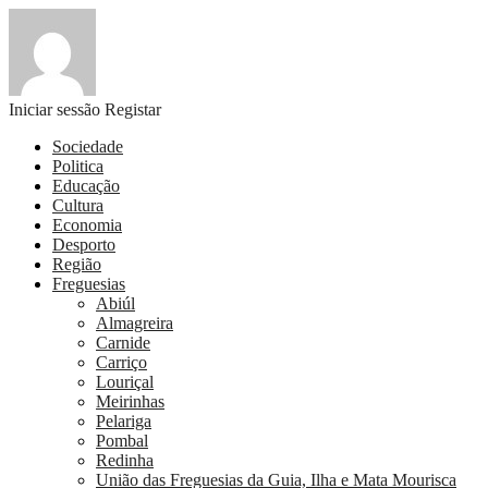
Iniciar sessão
Registar
Sociedade
Politica
Educação
Cultura
Economia
Desporto
Região
Freguesias
Abiúl
Almagreira
Carnide
Carriço
Louriçal
Meirinhas
Pelariga
Pombal
Redinha
União das Freguesias da Guia, Ilha e Mata Mourisca