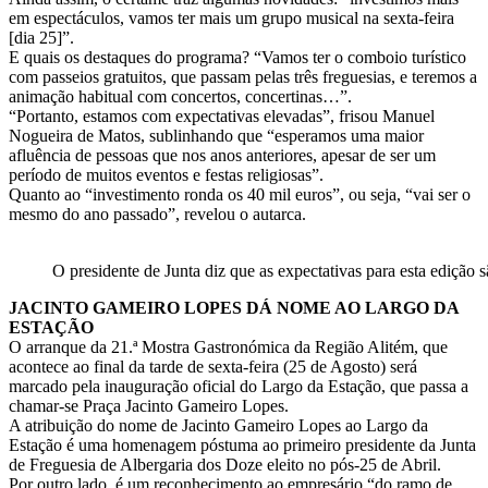
em espectáculos, vamos ter mais um grupo musical na sexta-feira
[dia 25]”.
E quais os destaques do programa? “Vamos ter o comboio turístico
com passeios gratuitos, que passam pelas três freguesias, e teremos a
animação habitual com concertos, concertinas…”.
“Portanto, estamos com expectativas elevadas”, frisou Manuel
Nogueira de Matos, sublinhando que “esperamos uma maior
afluência de pessoas que nos anos anteriores, apesar de ser um
período de muitos eventos e festas religiosas”.
Quanto ao “investimento ronda os 40 mil euros”, ou seja, “vai ser o
mesmo do ano passado”, revelou o autarca.
O presidente de Junta diz que as expectativas para esta edição
JACINTO GAMEIRO LOPES DÁ NOME AO LARGO DA
ESTAÇÃO
O arranque da 21.ª Mostra Gastronómica da Região Alitém, que
acontece ao final da tarde de sexta-feira (25 de Agosto) será
marcado pela inauguração oficial do Largo da Estação, que passa a
chamar-se Praça Jacinto Gameiro Lopes.
A atribuição do nome de Jacinto Gameiro Lopes ao Largo da
Estação é uma homenagem póstuma ao primeiro presidente da Junta
de Freguesia de Albergaria dos Doze eleito no pós-25 de Abril.
Por outro lado, é um reconhecimento ao empresário “do ramo de