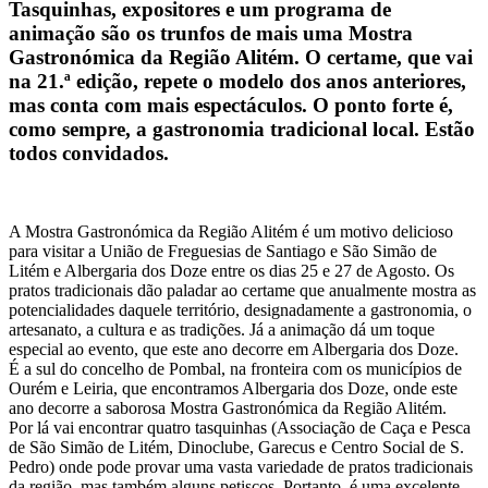
Tasquinhas, expositores e um programa de
animação são os trunfos de mais uma Mostra
Gastronómica da Região Alitém. O certame, que vai
na 21.ª edição, repete o modelo dos anos anteriores,
mas conta com mais espectáculos. O ponto forte é,
como sempre, a gastronomia tradicional local. Estão
todos convidados.
A Mostra Gastronómica da Região Alitém é um motivo delicioso
para visitar a União de Freguesias de Santiago e São Simão de
Litém e Albergaria dos Doze entre os dias 25 e 27 de Agosto. Os
pratos tradicionais dão paladar ao certame que anualmente mostra as
potencialidades daquele território, designadamente a gastronomia, o
artesanato, a cultura e as tradições. Já a animação dá um toque
especial ao evento, que este ano decorre em Albergaria dos Doze.
É a sul do concelho de Pombal, na fronteira com os municípios de
Ourém e Leiria, que encontramos Albergaria dos Doze, onde este
ano decorre a saborosa Mostra Gastronómica da Região Alitém.
Por lá vai encontrar quatro tasquinhas (Associação de Caça e Pesca
de São Simão de Litém, Dinoclube, Garecus e Centro Social de S.
Pedro) onde pode provar uma vasta variedade de pratos tradicionais
da região, mas também alguns petiscos. Portanto, é uma excelente