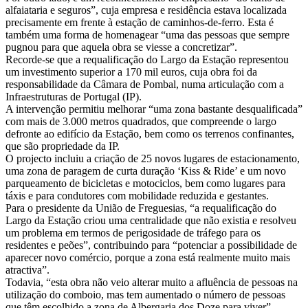
alfaiataria e seguros”, cuja empresa e residência estava localizada
precisamente em frente à estação de caminhos-de-ferro. Esta é
também uma forma de homenagear “uma das pessoas que sempre
pugnou para que aquela obra se viesse a concretizar”.
Recorde-se que a requalificação do Largo da Estação representou
um investimento superior a 170 mil euros, cuja obra foi da
responsabilidade da Câmara de Pombal, numa articulação com a
Infraestruturas de Portugal (IP).
A intervenção permitiu melhorar “uma zona bastante desqualificada”
com mais de 3.000 metros quadrados, que compreende o largo
defronte ao edifício da Estação, bem como os terrenos confinantes,
que são propriedade da IP.
O projecto incluiu a criação de 25 novos lugares de estacionamento,
uma zona de paragem de curta duração ‘Kiss & Ride’ e um novo
parqueamento de bicicletas e motociclos, bem como lugares para
táxis e para condutores com mobilidade reduzida e gestantes.
Para o presidente da União de Freguesias, “a requalificação do
Largo da Estação criou uma centralidade que não existia e resolveu
um problema em termos de perigosidade de tráfego para os
residentes e peões”, contribuindo para “potenciar a possibilidade de
aparecer novo comércio, porque a zona está realmente muito mais
atractiva”.
Todavia, “esta obra não veio alterar muito a afluência de pessoas na
utilização do comboio, mas tem aumentado o número de pessoas
que têm escolhido a zona de Albergaria dos Doze para viver”,