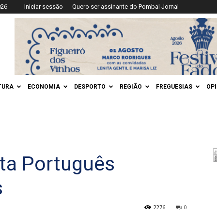
026
Iniciar sessão
Quero ser assinante do Pombal Jornal
TURA
ECONOMIA
DESPORTO
REGIÃO
FREGUESIAS
OP
ta Português
s
2276
0