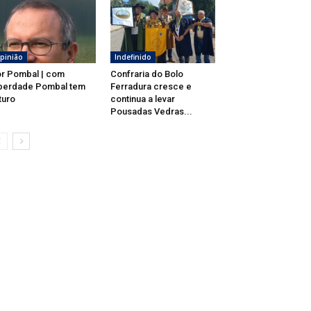
pinião
Indefinido
r Pombal | com
Confraria do Bolo
berdade Pombal tem
Ferradura cresce e
turo
continua a levar
Pousadas Vedras...