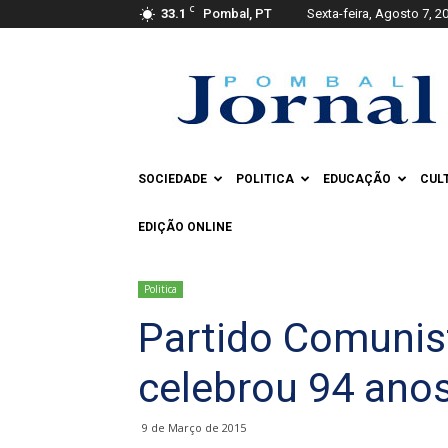
C
33.1
Pombal, PT
Sexta-feira, Agosto 7, 2
Pombal
Jornal
SOCIEDADE
POLITICA
EDUCAÇÃO
CUL
EDIÇÃO ONLINE
Politica
Partido Comunis
celebrou 94 ano
9 de Março de 2015