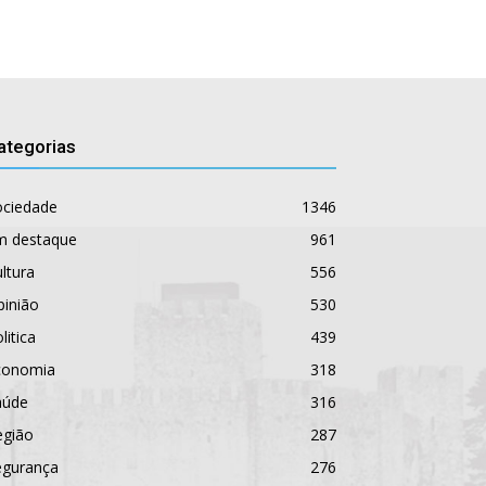
ategorias
ociedade
1346
m destaque
961
ltura
556
pinião
530
litica
439
conomia
318
aúde
316
egião
287
egurança
276