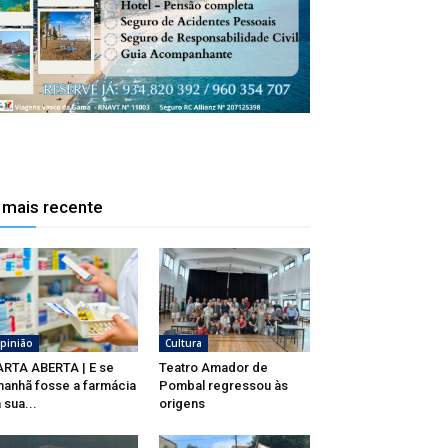
 mais recente
pinião
Cultura
RTA ABERTA | E se
Teatro Amador de
anhã fosse a farmácia
Pombal regressou às
 sua...
origens