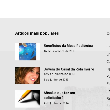
Artigos mais populares
C
Benefícios da Mesa Radiónica
S
16 de Fevereiro de 2018
E
Cu
O
Jovem do Casal da Rola morre
em acidente no IC8
Po
5 de Junho de 2019
E
S
Afinal, o que faz um
solicitador?
R
4 de Junho de 2014
S