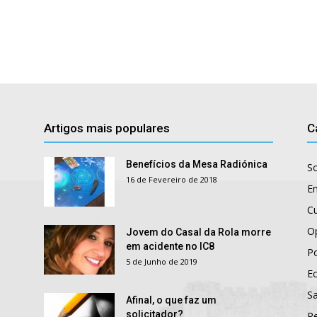
Artigos mais populares
C
Benefícios da Mesa Radiónica
S
16 de Fevereiro de 2018
E
Cu
O
Jovem do Casal da Rola morre
em acidente no IC8
Po
5 de Junho de 2019
E
S
Afinal, o que faz um
solicitador?
R