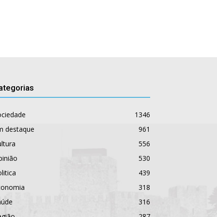
ategorias
ociedade
1346
m destaque
961
ltura
556
pinião
530
litica
439
conomia
318
aúde
316
egião
287