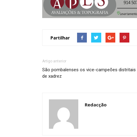
Partilhar
Artigo anterior
São pombalenses os vice-campeões distritais
de xadrez
Redacção