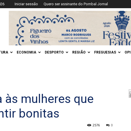
026
Iniciar sessão
Quero ser assinante do Pombal Jornal
TURA
ECONOMIA
DESPORTO
REGIÃO
FREGUESIAS
OP
 às mulheres que
tir bonitas
2576
0