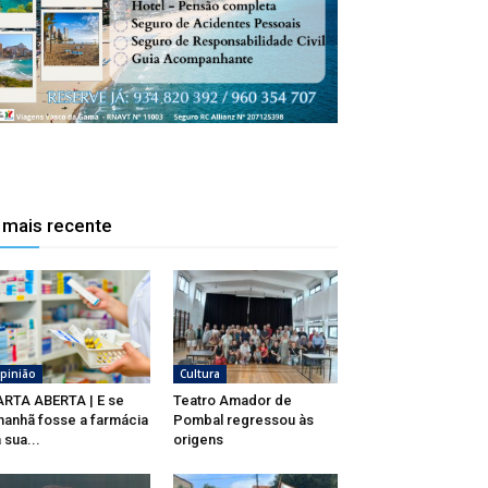
 mais recente
pinião
Cultura
RTA ABERTA | E se
Teatro Amador de
anhã fosse a farmácia
Pombal regressou às
 sua...
origens