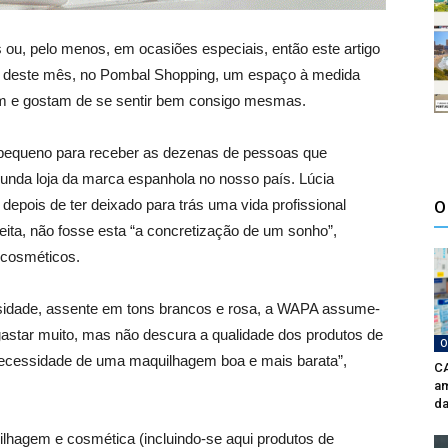
 ou, pelo menos, em ocasiões especiais, então este artigo
12 deste mês, no Pombal Shopping, um espaço à medida
 e gostam de se sentir bem consigo mesmas.
 pequeno para receber as dezenas de pessoas que
unda loja da marca espanhola no nosso país. Lúcia
depois de ter deixado para trás uma vida profissional
O
feita, não fosse esta “a concretização de um sonho”,
 cosméticos.
sidade, assente em tons brancos e rosa, a WAPA assume-
astar muito, mas não descura a qualidade dos produtos de
O
necessidade de uma maquilhagem boa e mais barata”,
CA
am
da
hagem e cosmética (incluindo-se aqui produtos de