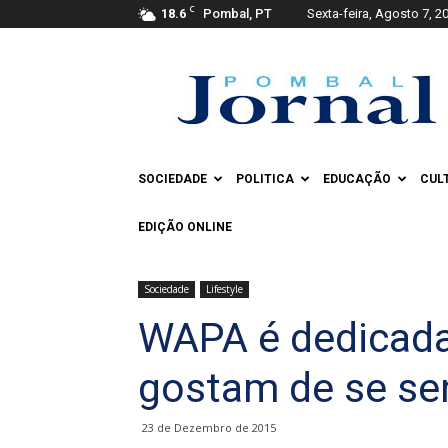
C
18.6
Pombal, PT
Sexta-feira, Agosto 7, 2
Pombal
Jornal
SOCIEDADE
POLITICA
EDUCAÇÃO
CUL
EDIÇÃO ONLINE
Sociedade
Lifestyle
WAPA é dedicada
gostam de se sen
23 de Dezembro de 2015