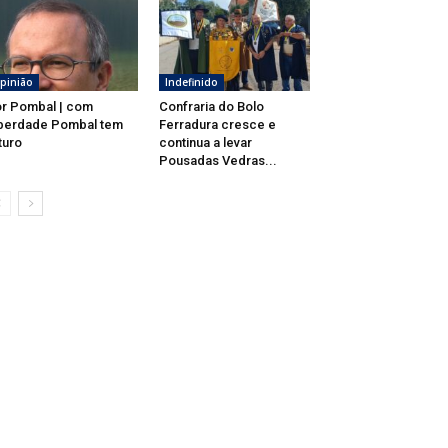
pinião
Indefinido
r Pombal | com
Confraria do Bolo
berdade Pombal tem
Ferradura cresce e
turo
continua a levar
Pousadas Vedras...