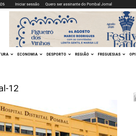
026
Iniciar sessão
Quero ser assinante do Pombal Jornal
TURA
ECONOMIA
DESPORTO
REGIÃO
FREGUESIAS
OP
al-12