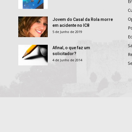
E
Cu
O
Jovem do Casal da Rola morre
em acidente no IC8
Po
5 de Junho de 2019
E
S
Afinal, o que faz um
solicitador?
R
4 de Junho de 2014
S