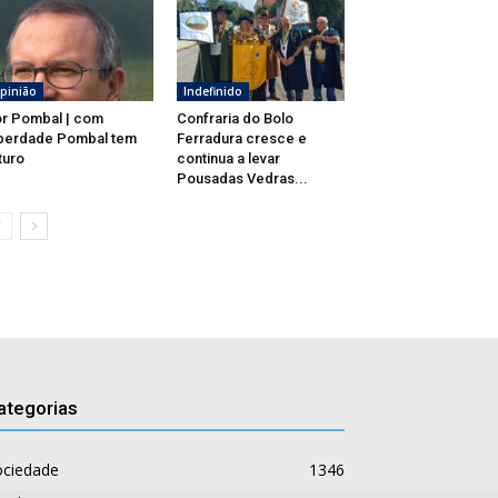
pinião
Indefinido
r Pombal | com
Confraria do Bolo
berdade Pombal tem
Ferradura cresce e
turo
continua a levar
Pousadas Vedras...
ategorias
ociedade
1346