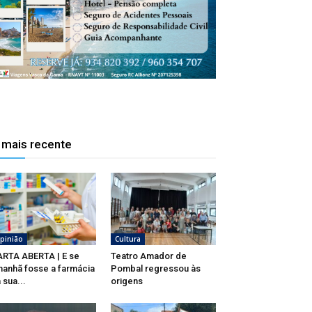
 mais recente
pinião
Cultura
RTA ABERTA | E se
Teatro Amador de
anhã fosse a farmácia
Pombal regressou às
 sua...
origens