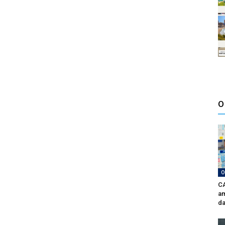
O
O
CA
am
da