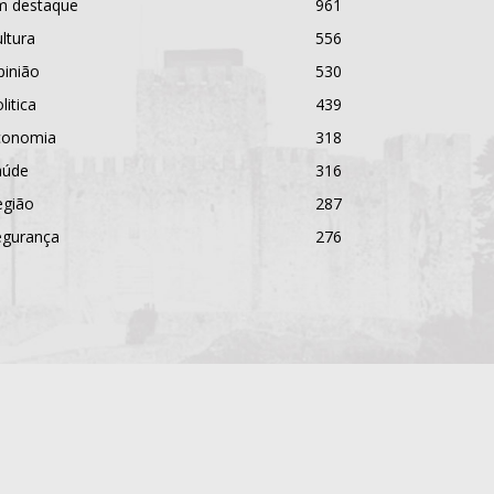
m destaque
961
ltura
556
pinião
530
litica
439
conomia
318
aúde
316
egião
287
egurança
276