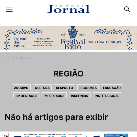
Início
Região
REGIÃO
ARQUIVO
CULTURA
DESPORTO
ECONOMIA
EDUCAÇÃO
EM DESTAQUE
IMPORTADOS
INDEFINIDO
INSTITUCIONAL
LEITORES
NEWSFLASH
OPINIÃO
POLITICA
REGIÃO
SOCIEDADE
Não há artigos para exibir