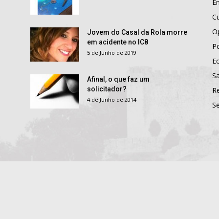
E
Cu
O
Jovem do Casal da Rola morre
em acidente no IC8
Po
5 de Junho de 2019
E
S
Afinal, o que faz um
solicitador?
R
4 de Junho de 2014
S