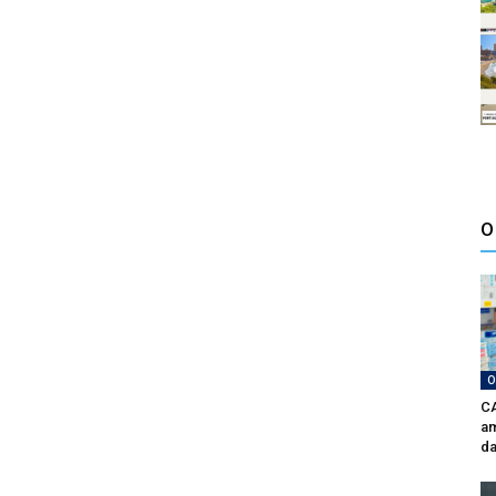
O
O
CA
am
da