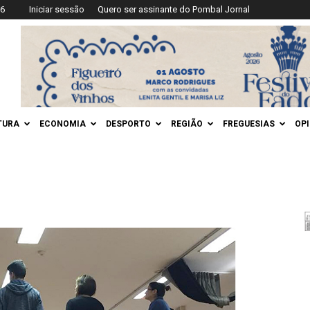
26
Iniciar sessão
Quero ser assinante do Pombal Jornal
TURA
ECONOMIA
DESPORTO
REGIÃO
FREGUESIAS
OP