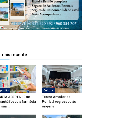
 mais recente
pinião
Cultura
RTA ABERTA | E se
Teatro Amador de
anhã fosse a farmácia
Pombal regressou às
 sua...
origens