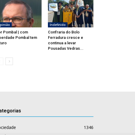
pinião
Indefinido
r Pombal | com
Confraria do Bolo
berdade Pombal tem
Ferradura cresce e
turo
continua a levar
Pousadas Vedras...
ategorias
ociedade
1346