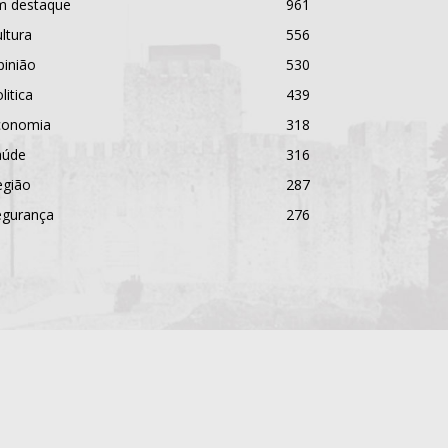
m destaque
961
ltura
556
pinião
530
litica
439
conomia
318
aúde
316
egião
287
egurança
276