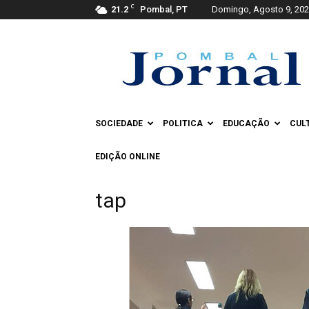
C
21.2
Pombal, PT
Domingo, Agosto 9, 20
Pombal
Jornal
SOCIEDADE
POLITICA
EDUCAÇÃO
CUL
EDIÇÃO ONLINE
tap