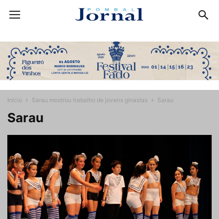
Início
Sarau mostrou trabalho de jovens ginastas
Sarau
Sarau