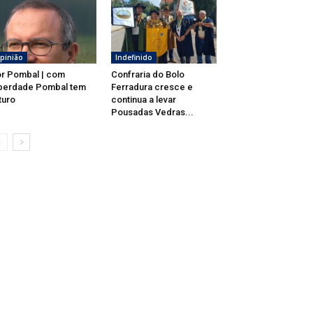
pinião
Indefinido
r Pombal | com
Confraria do Bolo
berdade Pombal tem
Ferradura cresce e
turo
continua a levar
Pousadas Vedras...