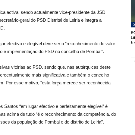
tica activa, sendo actualmente vice-presidente da JSD
secretário-geral do PSD Distrital de Leiria e integra a
O
SD.
po
Li
fu
ar efectivo e elegível deve ser o “reconhecimento do valor
lho e implementação do PSD no concelho de Pombal”.
ssivas vitórias ao PSD, sendo que, nas autárquicas deste
 percentualmente mais significativa e também o concelho
. Por esse motivo, “esta força merece ser reconhecida
 Santos “em lugar efectivo e perfeitamente elegível” é
as acima de tudo “é o reconhecimento da competência, do
sses da população de Pombal e do distrito de Leiria”.