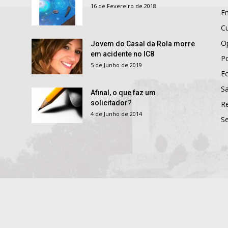
16 de Fevereiro de 2018
E
Cu
O
Jovem do Casal da Rola morre
em acidente no IC8
Po
5 de Junho de 2019
E
S
Afinal, o que faz um
solicitador?
R
4 de Junho de 2014
S