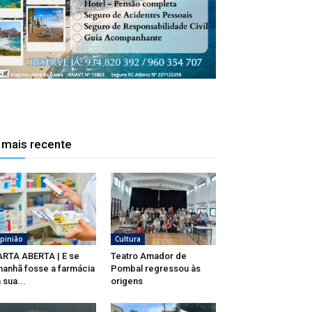
 mais recente
pinião
Cultura
RTA ABERTA | E se
Teatro Amador de
anhã fosse a farmácia
Pombal regressou às
 sua...
origens