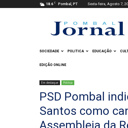
C
18.6
Pombal, PT
Sexta-feira, Agosto 7, 2
Pombal
Jornal
SOCIEDADE
POLITICA
EDUCAÇÃO
CUL
EDIÇÃO ONLINE
Em destaque
Politica
PSD Pombal indi
Santos como can
Assembleia da R