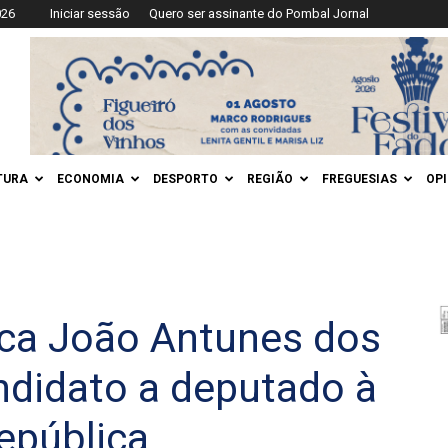
026
Iniciar sessão
Quero ser assinante do Pombal Jornal
TURA
ECONOMIA
DESPORTO
REGIÃO
FREGUESIAS
OP
ca João Antunes dos
didato a deputado à
epública