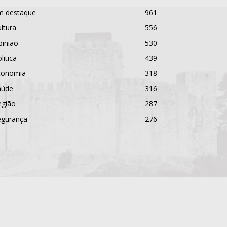
m destaque
961
ltura
556
pinião
530
litica
439
conomia
318
aúde
316
egião
287
egurança
276