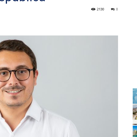
2130
0