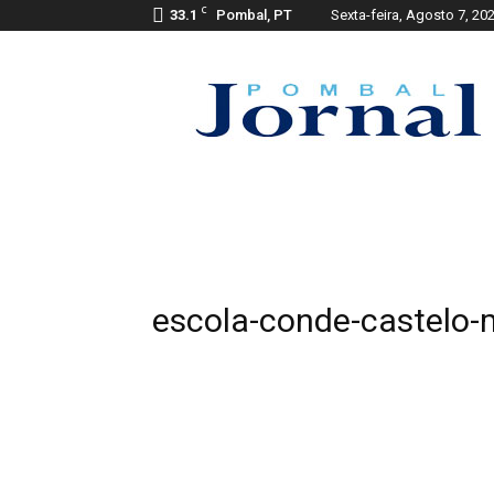
C
33.1
Pombal, PT
Sexta-feira, Agosto 7, 20
Pombal
Jornal
escola-conde-castelo-