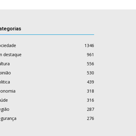
ategorias
ociedade
1346
m destaque
961
ltura
556
pinião
530
litica
439
conomia
318
aúde
316
egião
287
egurança
276