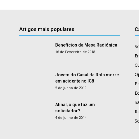
Artigos mais populares
C
Benefícios da Mesa Radiónica
S
16 de Fevereiro de 2018
E
Cu
O
Jovem do Casal da Rola morre
em acidente no IC8
Po
5 de Junho de 2019
E
S
Afinal, o que faz um
solicitador?
R
4 de Junho de 2014
S