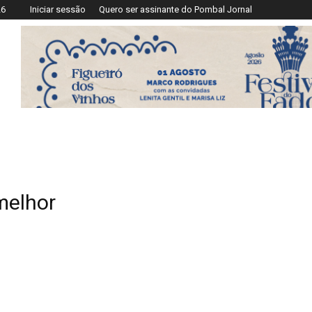
26
Iniciar sessão
Quero ser assinante do Pombal Jornal
melhor