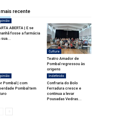
 mais recente
pinião
RTA ABERTA | E se
anhã fosse a farmácia
 sua...
Cultura
Teatro Amador de
Pombal regressou às
origens
pinião
Indefinido
r Pombal | com
Confraria do Bolo
berdade Pombal tem
Ferradura cresce e
turo
continua a levar
Pousadas Vedras...