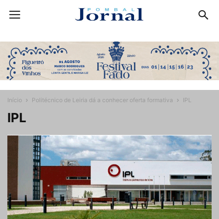
Início
Politécnico de Leiria dá a conhecer oferta formativa
IPL
IPL